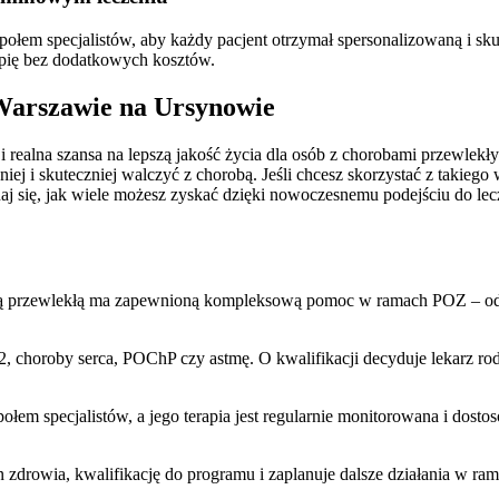
ołem specjalistów, aby każdy pacjent otrzymał spersonalizowaną i sk
apię bez dodatkowych kosztów.
Warszawie na Ursynowie
realna szansa na lepszą jakość życia dla osób z chorobami przewlekł
eczniej i skuteczniej walczyć z chorobą. Jeśli chcesz skorzystać z tak
j się, jak wiele możesz zyskać dzięki nowoczesnemu podejściu do lec
 przewlekłą ma zapewnioną kompleksową pomoc w ramach POZ – od diag
2, choroby serca, POChP czy astmę. O kwalifikacji decyduje lekarz ro
połem specjalistów, a jego terapia jest regularnie monitorowana i dos
an zdrowia, kwalifikację do programu i zaplanuje dalsze działania w r