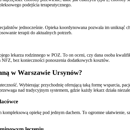
mpleksowego podejścia terapeutycznego.
cjalistów jednocześnie. Opieka koordynowana pozwala im uniknąć cha
osowanie terapii do aktualnych potrzeb.
ojego lekarza rodzinnego w POZ. To on oceni, czy dana osoba kwalifik
h NFZ, bez konieczności ponoszenia dodatkowych kosztów.
waną w Warszawie Ursynów?
eczność. Wybierając przychodnię oferującą taką formę wsparcia, pacje
przewaga nad tradycyjnym systemem, gdzie każdy lekarz działa niezale
lacówce
kompleksową opiekę pod jednym dachem. To ogromne ułatwienie, szcze
rminowym leczeniu