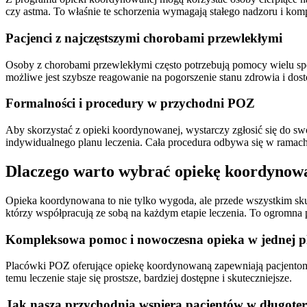
czy astma. To właśnie te schorzenia wymagają stałego nadzoru i ko
Pacjenci z najczęstszymi chorobami przewlekłymi
Osoby z chorobami przewlekłymi często potrzebują pomocy wielu spe
możliwe jest szybsze reagowanie na pogorszenie stanu zdrowia i dost
Formalności i procedury w przychodni POZ
Aby skorzystać z opieki koordynowanej, wystarczy zgłosić się do sw
indywidualnego planu leczenia. Cała procedura odbywa się w ramac
Dlaczego warto wybrać opiekę koordyno
Opieka koordynowana to nie tylko wygoda, ale przede wszystkim skut
którzy współpracują ze sobą na każdym etapie leczenia. To ogromna 
Kompleksowa pomoc i nowoczesna opieka w jednej p
Placówki POZ oferujące opiekę koordynowaną zapewniają pacjentom 
temu leczenie staje się prostsze, bardziej dostępne i skuteczniejsze.
Jak nasza przychodnia wspiera pacjentów w długote