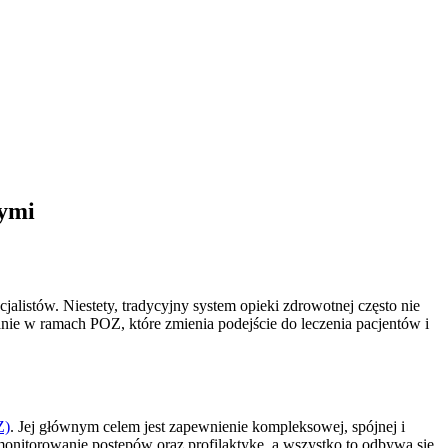
łymi
alistów. Niestety, tradycyjny system opieki zdrowotnej często nie
nie w ramach POZ, które zmienia podejście do leczenia pacjentów i
Z)
. Jej głównym celem jest zapewnienie kompleksowej, spójnej i
 monitorowanie postępów oraz profilaktykę, a wszystko to odbywa się