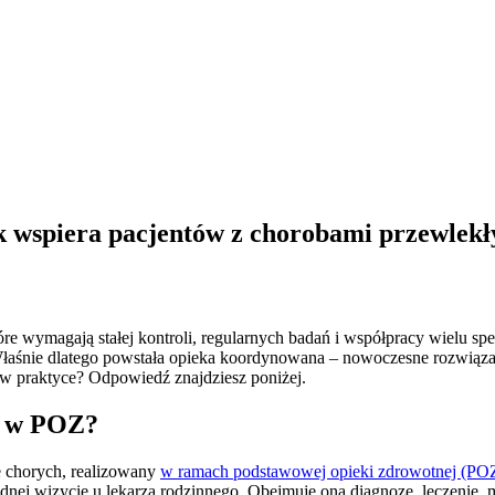
k wspiera pacjentów z chorobami przewlek
e wymagają stałej kontroli, regularnych badań i współpracy wielu specj
. Właśnie dlatego powstała opieka koordynowana – nowoczesne rozwiąza
a w praktyce? Odpowiedź znajdziesz poniżej.
a w POZ?
 chorych, realizowany
w ramach podstawowej opieki zdrowotnej (PO
ednej wizycie u lekarza rodzinnego. Obejmuje ona diagnozę, leczenie,