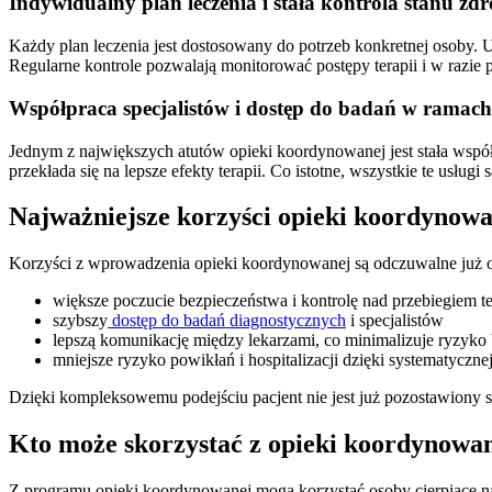
Indywidualny plan leczenia i stała kontrola stanu zd
Każdy plan leczenia jest dostosowany do potrzeb konkretnej osoby. Uw
Regularne kontrole pozwalają monitorować postępy terapii i w razie 
Współpraca specjalistów i dostęp do badań w ramac
Jednym z największych atutów opieki koordynowanej jest stała współpr
przekłada się na lepsze efekty terapii. Co istotne, wszystkie te usł
Najważniejsze korzyści opieki koordynowa
Korzyści z wprowadzenia opieki koordynowanej są odczuwalne już od
większe poczucie bezpieczeństwa i kontrolę nad przebiegiem te
szybszy
dostęp do badań diagnostycznych
i specjalistów
lepszą komunikację między lekarzami, co minimalizuje ryzyko
mniejsze ryzyko powikłań i hospitalizacji dzięki systematycznej
Dzięki kompleksowemu podejściu pacjent nie jest już pozostawiony sa
Kto może skorzystać z opieki koordynowanej
Z programu opieki koordynowanej mogą korzystać osoby cierpiące na