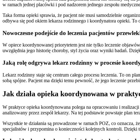
w ramach jednej placówki i pod nadzorem jednego zespołu medyczn
Taka forma opieki sprawia, że pacjent nie musi samodzielnie organiz
odbywa się pod okiem lekarza rodzinnego i koordynatora opieki. To o
Nowoczesne podejście do leczenia pacjentów przewlek
W opiece koordynowanej priorytetem jest nie tylko leczenie objawów
uwzględnia jego historię choroby, styl życia oraz wyniki badań. Dzięki
Jaką rolę odgrywa lekarz rodzinny w procesie koord
Lekarz rodzinny staje się centrum całego procesu leczenia. To on plan
sobą spójne. Pacjent ma dzięki temu pewność, że jego leczenie przebi
Jak działa opieka koordynowana w prakty
W praktyce opieka koordynowana polega na opracowaniu i realizacji 
analizowany przez zespół lekarzy. Na tej podstawie powstaje plan tera
Wszystkie te działania są prowadzone w ramach POZ, co oznacza, że
specjalistów i przypomina o konieczności kolejnych kontroli. Dzięki 