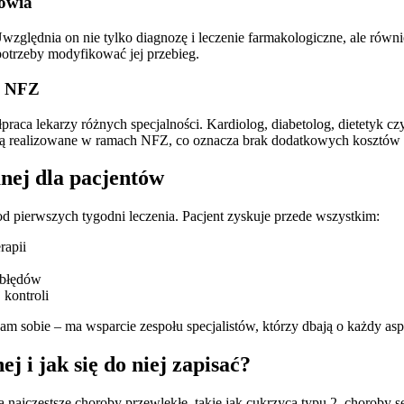
rowia
zględnia on nie tylko diagnozę i leczenie farmakologiczne, ale również
potrzeby modyfikować jej przebieg.
h NFZ
aca lekarzy różnych specjalności. Kardiolog, diabetolog, dietetyk czy
ugi są realizowane w ramach NFZ, co oznacza brak dodatkowych kosztów 
nej dla pacjentów
 pierwszych tygodni leczenia. Pacjent zyskuje przede wszystkim:
rapii
 błędów
 kontroli
m sobie – ma wsparcie zespołu specjalistów, którzy dbają o każdy asp
 i jak się do niej zapisać?
 najczęstsze choroby przewlekłe, takie jak cukrzyca typu 2, choroby