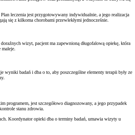
 Plan leczenia jest przygotowywany indywidualnie, a jego realizacja
agają się z kilkoma chorobami przewlekłymi jednocześnie.
t doraźnych wizyt, pacjent ma zapewnioną długofalową opiekę, która
e maleje.
uje wyniki badań i dba o to, aby poszczególne elementy terapii były ze
ny.
takim programem, jest szczegółowo diagnozowany, a jego przypadek
 kontrole stanu zdrowia.
ach. Koordynator opieki dba o terminy badań, umawia wizyty u