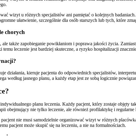
ego.
ować wizyt u różnych specjalistów ani pamiętać o kolejnych badaniach.
gromne ułatwienie, szczególnie dla osób starszych lub tych, które zm
le chorych
, ale także zapobieganie powikłaniom i poprawa jakości życia. Zamias
 temu leczenie jest bardziej skuteczne, a ryzyko hospitalizacji znaczni
ynacji?
uje działania, kieruje pacjenta do odpowiednich specjalistów, interpret
ega według jasnego planu, a każdy etap jest ze sobą logicznie powiąza
ce?
indywidualnego planu leczenia. Każdy pacjent, który zostaje objęty 
pii obejmujący nie tylko leczenie, ale również profilaktykę i regularne
 pacjent nie musi samodzielnie organizować wizyt w różnych placówk
temu pacjent może skupić się na leczeniu, a nie na formalnościach.