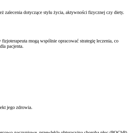
 zalecenia dotyczące stylu życia, aktywności fizycznej czy diety.
 fizjoterapeuta mogą wspólnie opracować strategię leczenia, co
dla pacjenta.
ekt jego zdrowia.
 sercowo-naczyniowe, przewlekła obturacyjna choroba płuc (POChP)